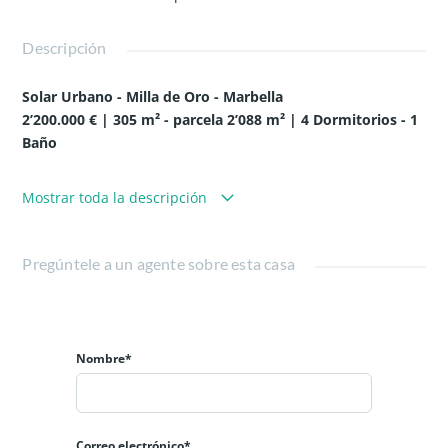
Descripción
Solar Urbano - Milla de Oro - Marbella
2’200.000 € | 305 m² - parcela 2’088 m² | 4 Dormitorios - 1
Baño
La parcela se encuentra calificada como Unifamiliar Exenta.
Mostrar toda la descripción
Según la normativa urbanística, el índice de
aprovechamiento de esta parcela es de 0,35m2 t/m2s. Así,
el proyecto inicial preveía 4 parcelas de 500m2, es decir, 4
Pregúntele a un agente sobre esta casa
chalets con una superficie construida de 170m2 cada uno.
Ya que el proyecto inicial se puede modificar, podrían
también ser 2 chalets de 340m2 cada uno o una gran villa
de 680m2.
Nombre*
En el terreno hay actualmente una construcción de 305m2
que consta de un gran salón-comedor, cocina, baño y 4
dormitorios.
Correo electrónico*