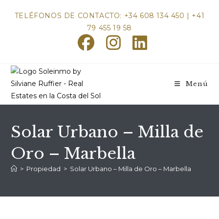
Ir
TELÉFONOS DE CONTACTO: +34 608 134 450 | +41
al
79 455 19 58
contenido
Menú
Solar Urbano – Milla de
Oro – Marbella
>
Propiedad
>
Solar Urbano – Milla de Oro – Marbella