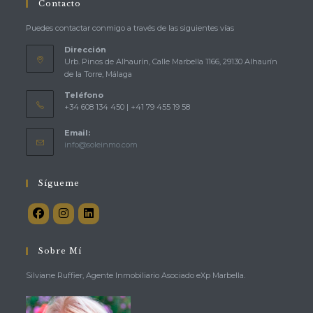
Contacto
Puedes contactar conmigo a través de las siguientes vías
Dirección
Urb. Pinos de Alhaurín, Calle Marbella 1166, 29130 Alhaurín
de la Torre, Málaga
Teléfono
+34 608 134 450 | +41 79 455 19 58
Email:
Se
info@soleinmo.com
abre
en
tu
Sígueme
aplicación
Sobre Mí
Silviane Ruffier, Agente Inmobiliario Asociado eXp Marbella.