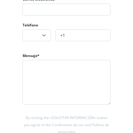
La casa está rodeada por un gran jardín con mucha
privacidad y una gran piscina.
No se pierda esta increíble oportunidad; póngase en
Teléfono
contacto con nosotros para obtener más información.
Mensaje*
By clicking the «SOLICITAR INFORMACIÓN» button
you agree to the Condiciones de uso and Política de
privacidad