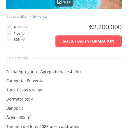
1/14
Casas y villas
En venta
€2,200,000
4
camas
1
baño
305
m²
SOLICITAR INFORMACIÓN
Lo esencial
Fecha Agregada
:
Agregado hace 4 años
Categoría
:
En venta
Tipo
:
Casas y villas
Dormitorios
:
4
Baños
:
1
Área
:
305
m²
Tamaño del lote
:
2088
pies cuadrados