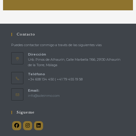
Contacto
Puedes contactar conmigo a través de las siguientes vías
Dirección
Urb. Pinos de Alhaurín, Calle Marbella 1166, 29130 Alhaurín
de la Torre, Málaga
Teléfono
+34 608 134 450 | +41 79 455 19 58
Email:
info@soleinmo.com
Sígueme