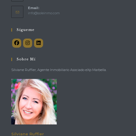
Email:
Se
info@soleinmo.com
abre
en
tu
Sígueme
aplicación
Sobre Mí
Silviane Ruffier, Agente Inmobiliario Asociado eXp Marbella.
Silviane Ruffier