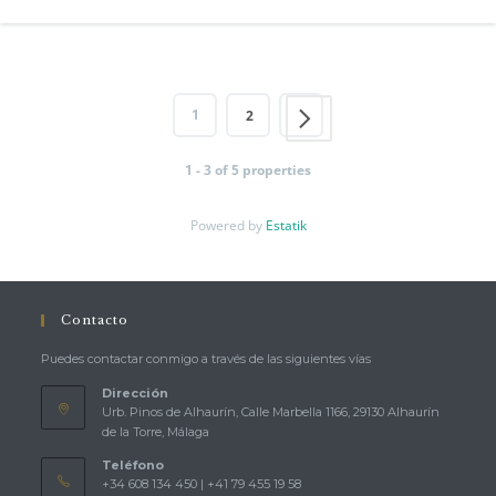
1
2
1 - 3 of 5 properties
Powered by
Estatik
Contacto
Puedes contactar conmigo a través de las siguientes vías
Dirección
Urb. Pinos de Alhaurín, Calle Marbella 1166, 29130 Alhaurín
de la Torre, Málaga
Teléfono
+34 608 134 450 | +41 79 455 19 58