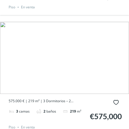
Piso
En venta
575.000 € | 219 m² | 3 Dormitorios – 2...
3
camas
2
baños
219
m²
€575,000
Piso
En venta