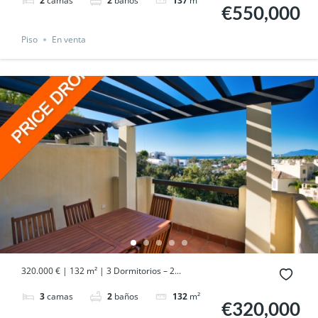
2
camas
2
baños
137
m²
€550,000
Piso
En venta
320.000 € | 132 m² | 3 Dormitorios – 2...
3
camas
2
baños
132
m²
€320,000