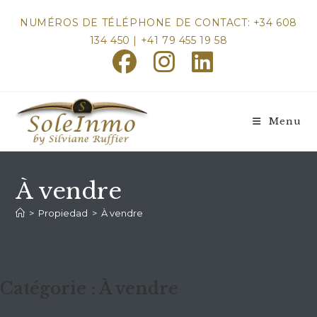
Skip
NUMÉROS DE TÉLÉPHONE DE CONTACT: +34 608
to
134 450 | +41 79 455 19 58
content
Menu
À vendre
>
Propiedad
>
À vendre
Catégorie :
À vendre