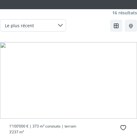
16 résultats
1’100’000 € | 373 m² constuits | terrain
3’237 m²