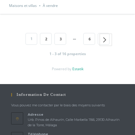
Maisons et villas
À vendre
…
1
2
3
6
1 - 3 of 16 properties
Powered by
Estatik
Information De Contact
Vous pouvez me contacter par le biais des moyens suivants
Adresse
Urb. Pinos de Alhaurín, Calle Marbella 1166, 29130 Alhaurín
de la Torre, Málaga
Téléphone