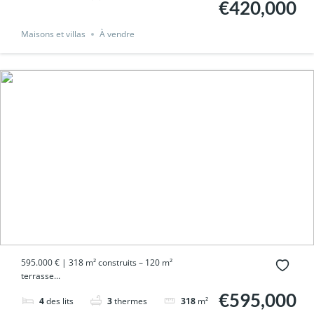
€420,000
Maisons et villas
À vendre
595.000 € | 318 m² construits – 120 m²
terrasse...
€595,000
4
des lits
3
thermes
318
m²