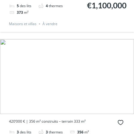
€1,100,000
5
des lits
4
thermes
373
m²
Maisons et villas
À vendre
420’000 € | 356 m² construits – terrain 333 m²
3
des lits
3
thermes
356
m²