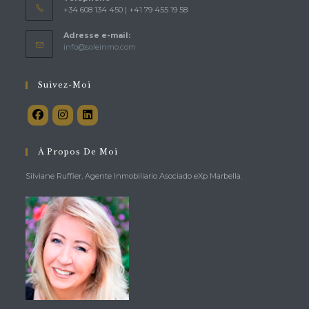
+34 608 134 450 | +41 79 455 19 58
Adresse e-mail:
S’ouvre
info@soleinmo.com
dans
votre
application
Suivez-Moi
À Propos De Moi
Silviane Ruffier, Agente Inmobiliario Asociado eXp Marbella.