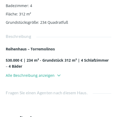
Badezimmer
:
4
Fläche
:
312
m²
Grundstücksgröße
:
234
Quadratfuß
Beschreibung
Reihenhaus – Torremolinos
530.000 € | 234 m² -
Grundstück
312 m² | 4 Schlafzimmer
–
4
Bäder
Alle Beschreibung anzeigen
Doppelhaushälfte in einer der besten und ruhigsten
Gegenden von Torremolinos.
Fragen Sie einen Agenten nach diesem Haus.
In der Nähe des Kongresszentrums, mit einer
ausgezeichneten Verbindung zur Autobahn und zum
Stadtzentrum, befindet sich dieses Reihenhaus mit den
besten Qualitäten.