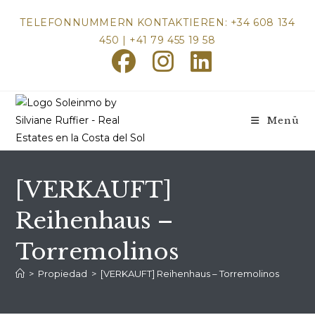
Zum
TELEFONNUMMERN KONTAKTIEREN: +34 608 134
Inhalt
450 | +41 79 455 19 58
springen
Menü
[VERKAUFT]
Reihenhaus –
Torremolinos
>
Propiedad
>
[VERKAUFT] Reihenhaus – Torremolinos