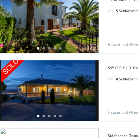
5
Schlafzim
Häuser und Villen
595.000 € | 318 m
4
Schlafzim
Häuser und Villen
Städtisches Grund