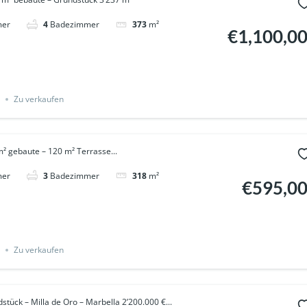
mer
4
Badezimmer
373
m²
€1,100,0
Zu verkaufen
² gebaute – 120 m² Terrasse...
mer
3
Badezimmer
318
m²
€595,0
Zu verkaufen
stück – Milla de Oro – Marbella 2’200.000 €...