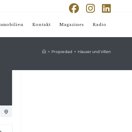
mmobilien
Kontakt
Magazines
Radio
>
Propiedad
>
Häuser und Villen