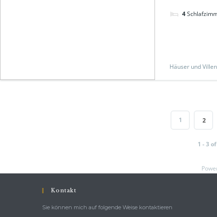
4
Schlafzim
Häuser und Villen
1
2
1 - 3 o
Powe
Kontakt
Sie können mich auf folgende Weise kontaktieren