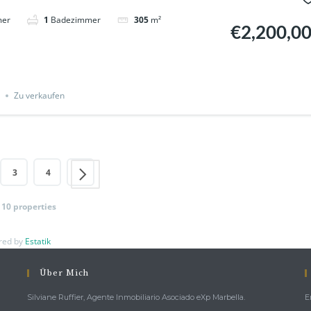
mer
1
Badezimmer
305
m²
€2,200,0
Zu verkaufen
3
4
f 10 properties
red by
Estatik
Über Mich
Silviane Ruffier, Agente Inmobiliario Asociado eXp Marbella.
E