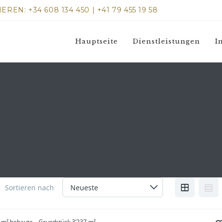
: +34 608 134 450 | +41 79 455 19 58
Hauptseite
Dienstleistungen
I
Sortieren nach
3 m² bebaute – Grundstück 3’237 m²